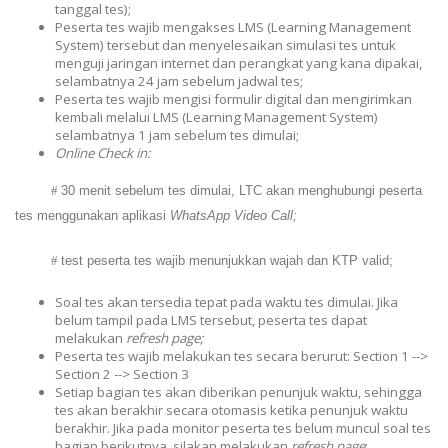
tanggal tes);
Peserta tes wajib mengakses LMS (Learning Management
System) tersebut dan menyelesaikan simulasi tes untuk
menguji jaringan internet dan perangkat yang kana dipakai,
selambatnya 24 jam sebelum jadwal tes;
Peserta tes wajib mengisi formulir digital dan mengirimkan
kembali melalui LMS (Learning Management System)
selambatnya 1 jam sebelum tes dimulai;
Online Check in:
#
30 menit sebelum tes dimulai, LTC akan menghubungi peserta
tes menggunakan aplikasi
WhatsApp Video Call;
#
test peserta tes wajib menunjukkan wajah dan KTP valid;
Soal tes akan tersedia tepat pada waktu tes dimulai. Jika
belum tampil pada LMS tersebut, peserta tes dapat
melakukan
refresh page;
Peserta tes wajib melakukan tes secara berurut: Section 1 -->
Section 2 --> Section 3
Setiap bagian tes akan diberikan penunjuk waktu, sehingga
tes akan berakhir secara otomasis ketika penunjuk waktu
berakhir. Jika pada monitor peserta tes belum muncul soal tes
bagian berikutnya, silakan melakukan
refresh page
;