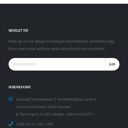
NEWSLETTER
Keep up on our always evolving product features and technology.
Enter your e-mail address and subscribe to our newsletter.
GO!
HUBUNGI KAMI
Gedung Perpustakaan O. Notohamidjojo Lantai 6
Univeristas Kristen Satya Wacana
Jl. Diponegoro 52-60, Salatiga - Indonesia 50711
0298-321212
ext. 1249