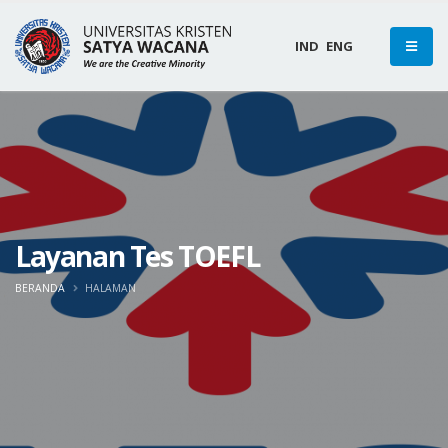
IND
ENG
Layanan Tes TOEFL
BERANDA
HALAMAN