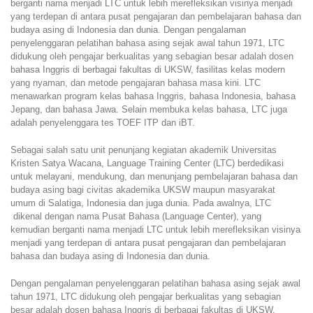
berganti nama menjadi LTC untuk lebih merefleksikan visinya menjadi
yang terdepan di antara pusat pengajaran dan pembelajaran bahasa dan
budaya asing di Indonesia dan dunia. Dengan pengalaman
penyelenggaran pelatihan bahasa asing sejak awal tahun 1971, LTC
didukung oleh pengajar berkualitas yang sebagian besar adalah dosen
bahasa Inggris di berbagai fakultas di UKSW, fasilitas kelas modern
yang nyaman, dan metode pengajaran bahasa masa kini. LTC
menawarkan program kelas bahasa Inggris, bahasa Indonesia, bahasa
Jepang, dan bahasa Jawa. Selain membuka kelas bahasa, LTC juga
adalah penyelenggara tes TOEF ITP dan iBT.
Sebagai salah satu unit penunjang kegiatan akademik Universitas
Kristen Satya Wacana, Language Training Center (LTC)
berdedikasi
untuk melayani, mendukung, dan menunjang pembelajaran bahasa dan
budaya asing bagi civitas akademika UKSW maupun masyarakat
umum di Salatiga, Indonesia dan juga dunia. Pada awalnya, LTC
dikenal dengan nama Pusat Bahasa (Language Center), yang
kemudian berganti nama menjadi LTC untuk lebih merefleksikan visinya
menjadi yang terdepan di antara pusat pengajaran dan pembelajaran
bahasa dan budaya asing di Indonesia dan dunia.
Dengan pengalaman penyelenggaran pelatihan bahasa asing sejak awal
tahun 1971, LTC didukung oleh pengajar berkualitas yang sebagian
besar adalah dosen bahasa Inggris di berbagai fakultas di UKSW,