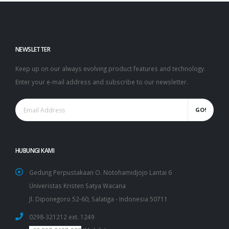
NEWSLETTER
Keep up on our always evolving product features and technology.
Enter your e-mail address and subscribe to our newsletter.
GO!
HUBUNGI KAMI
Gedung Perpustakaan O. Notohamidjojo Lantai 6
Univeristas Kristen Satya Wacana
Jl. Diponegoro 52-60, Salatiga - Indonesia 50711
0298-321212
ext. 1249